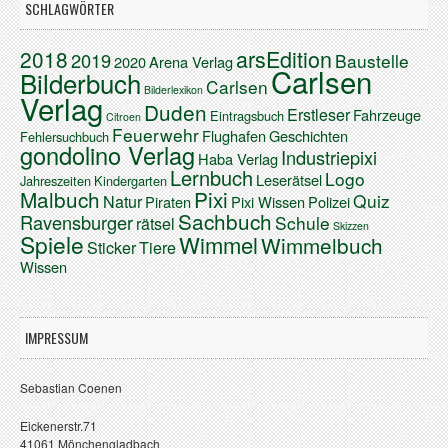
SCHLAGWÖRTER
arsEdition
2018
2019
Baustelle
2020
Arena Verlag
Carlsen
Bilderbuch
Carlsen
Bilderlexikon
Verlag
Duden
Erstleser
Fahrzeuge
Eintragsbuch
Citroen
Feuerwehr
Flughafen
Geschichten
Fehlersuchbuch
gondolino Verlag
Industriepixi
Haba Verlag
Lernbuch
Logo
Leserätsel
Jahreszeiten
Kindergarten
Malbuch
Pixi
Quiz
Natur
Piraten
Pixi Wissen
Polizei
Sachbuch
Ravensburger
Schule
rätsel
Skizzen
Spiele
Wimmel
Wimmelbuch
Sticker
Tiere
Wissen
IMPRESSUM
Sebastian Coenen
Eickenerstr.71
41061 Mönchengladbach