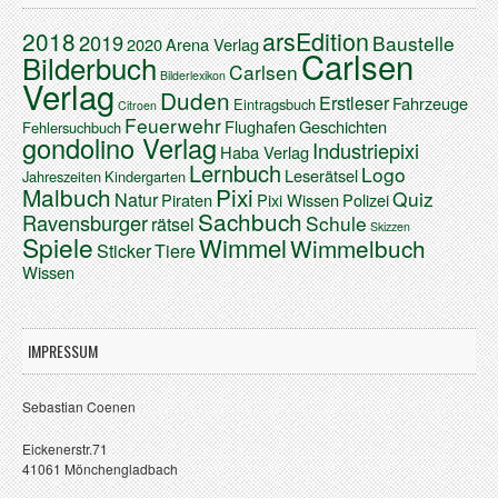
arsEdition
2018
2019
Baustelle
2020
Arena Verlag
Carlsen
Bilderbuch
Carlsen
Bilderlexikon
Verlag
Duden
Erstleser
Fahrzeuge
Eintragsbuch
Citroen
Feuerwehr
Flughafen
Geschichten
Fehlersuchbuch
gondolino Verlag
Industriepixi
Haba Verlag
Lernbuch
Logo
Leserätsel
Jahreszeiten
Kindergarten
Malbuch
Pixi
Quiz
Natur
Piraten
Pixi Wissen
Polizei
Sachbuch
Ravensburger
Schule
rätsel
Skizzen
Spiele
Wimmel
Wimmelbuch
Sticker
Tiere
Wissen
IMPRESSUM
Sebastian Coenen
Eickenerstr.71
41061 Mönchengladbach