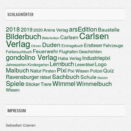
SCHLAGWÖRTER
arsEdition
2018
2019
Baustelle
2020
Arena Verlag
Carlsen
Bilderbuch
Carlsen
Bilderlexikon
Verlag
Duden
Erstleser
Fahrzeuge
Eintragsbuch
Citroen
Feuerwehr
Flughafen
Geschichten
Fehlersuchbuch
gondolino Verlag
Industriepixi
Haba Verlag
Lernbuch
Logo
Leserätsel
Jahreszeiten
Kindergarten
Malbuch
Pixi
Quiz
Natur
Piraten
Pixi Wissen
Polizei
Sachbuch
Ravensburger
Schule
rätsel
Skizzen
Spiele
Wimmel
Wimmelbuch
Sticker
Tiere
Wissen
IMPRESSUM
Sebastian Coenen