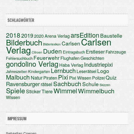
SCHLAGWÖRTER
arsEdition
2018
2019
Baustelle
2020
Arena Verlag
Carlsen
Bilderbuch
Carlsen
Bilderlexikon
Verlag
Duden
Erstleser
Fahrzeuge
Eintragsbuch
Citroen
Feuerwehr
Flughafen
Geschichten
Fehlersuchbuch
gondolino Verlag
Industriepixi
Haba Verlag
Lernbuch
Logo
Leserätsel
Jahreszeiten
Kindergarten
Malbuch
Pixi
Quiz
Natur
Piraten
Pixi Wissen
Polizei
Sachbuch
Ravensburger
Schule
rätsel
Skizzen
Spiele
Wimmel
Wimmelbuch
Sticker
Tiere
Wissen
IMPRESSUM
Sebastian Coenen