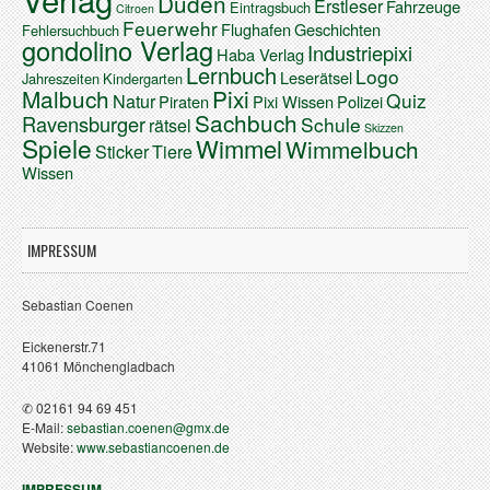
Duden
Erstleser
Fahrzeuge
Eintragsbuch
Citroen
Feuerwehr
Flughafen
Geschichten
Fehlersuchbuch
gondolino Verlag
Industriepixi
Haba Verlag
Lernbuch
Logo
Leserätsel
Jahreszeiten
Kindergarten
Malbuch
Pixi
Quiz
Natur
Piraten
Pixi Wissen
Polizei
Sachbuch
Ravensburger
Schule
rätsel
Skizzen
Spiele
Wimmel
Wimmelbuch
Sticker
Tiere
Wissen
IMPRESSUM
Sebastian Coenen
Eickenerstr.71
41061 Mönchengladbach
✆ 02161 94 69 451
E-Mail:
sebastian.coenen@gmx.de
Website:
www.sebastiancoenen.de
IMPRESSUM