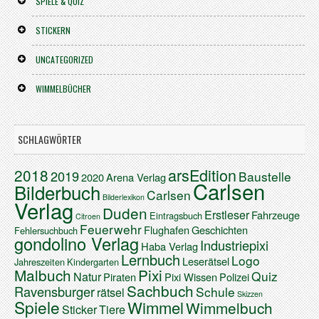
SPIELE & QUIZ
STICKERN
UNCATEGORIZED
WIMMELBÜCHER
SCHLAGWÖRTER
arsEdition
2018
2019
Baustelle
2020
Arena Verlag
Carlsen
Bilderbuch
Carlsen
Bilderlexikon
Verlag
Duden
Erstleser
Fahrzeuge
Eintragsbuch
Citroen
Feuerwehr
Flughafen
Geschichten
Fehlersuchbuch
gondolino Verlag
Industriepixi
Haba Verlag
Lernbuch
Logo
Leserätsel
Jahreszeiten
Kindergarten
Malbuch
Pixi
Quiz
Natur
Piraten
Pixi Wissen
Polizei
Sachbuch
Ravensburger
Schule
rätsel
Skizzen
Spiele
Wimmel
Wimmelbuch
Sticker
Tiere