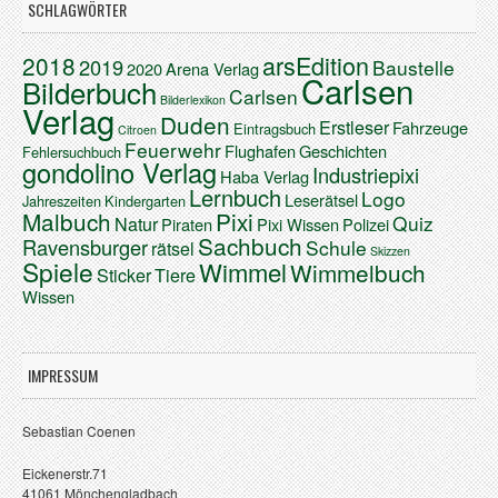
SCHLAGWÖRTER
arsEdition
2018
2019
Baustelle
2020
Arena Verlag
Carlsen
Bilderbuch
Carlsen
Bilderlexikon
Verlag
Duden
Erstleser
Fahrzeuge
Eintragsbuch
Citroen
Feuerwehr
Flughafen
Geschichten
Fehlersuchbuch
gondolino Verlag
Industriepixi
Haba Verlag
Lernbuch
Logo
Leserätsel
Jahreszeiten
Kindergarten
Malbuch
Pixi
Quiz
Natur
Piraten
Pixi Wissen
Polizei
Sachbuch
Ravensburger
Schule
rätsel
Skizzen
Spiele
Wimmel
Wimmelbuch
Sticker
Tiere
Wissen
IMPRESSUM
Sebastian Coenen
Eickenerstr.71
41061 Mönchengladbach