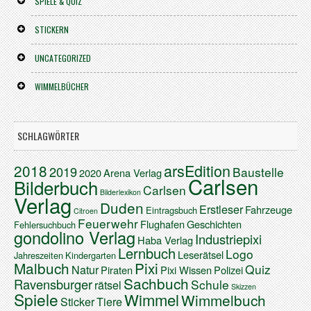
SPIELE & QUIZ
STICKERN
UNCATEGORIZED
WIMMELBÜCHER
SCHLAGWÖRTER
arsEdition
2018
2019
Baustelle
2020
Arena Verlag
Carlsen
Bilderbuch
Carlsen
Bilderlexikon
Verlag
Duden
Erstleser
Fahrzeuge
Eintragsbuch
Citroen
Feuerwehr
Flughafen
Geschichten
Fehlersuchbuch
gondolino Verlag
Industriepixi
Haba Verlag
Lernbuch
Logo
Leserätsel
Jahreszeiten
Kindergarten
Malbuch
Pixi
Quiz
Natur
Piraten
Pixi Wissen
Polizei
Sachbuch
Ravensburger
Schule
rätsel
Skizzen
Spiele
Wimmel
Wimmelbuch
Sticker
Tiere