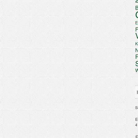
B
E
K
N
W
S
E
4
✆