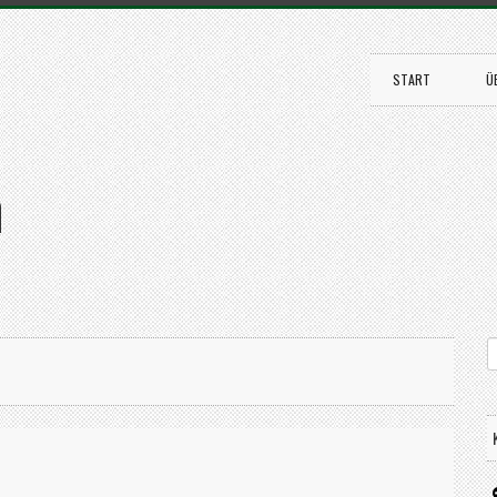
START
Ü
n