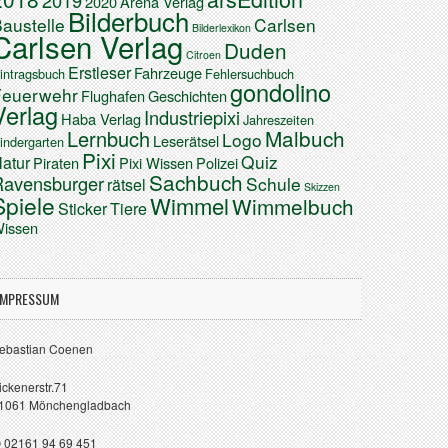
2019
2020
Arena Verlag
Bilderbuch
austelle
Carlsen
Bilderlexikon
Carlsen Verlag
Duden
Citroen
Erstleser
Fahrzeuge
intragsbuch
Fehlersuchbuch
gondolino
Feuerwehr
Flughafen
Geschichten
Verlag
Industriepixi
Haba Verlag
Jahreszeiten
Malbuch
Lernbuch
Logo
Leserätsel
indergarten
Pixi
Quiz
atur
Piraten
Pixi Wissen
Polizei
Sachbuch
Ravensburger
Schule
rätsel
Skizzen
Spiele
Wimmel
Wimmelbuch
Sticker
Tiere
issen
IMPRESSUM
ebastian Coenen
ickenerstr.71
1061 Mönchengladbach
 02161 94 69 451