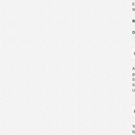
E
W
I
D
A
g
S
S
U
T
f