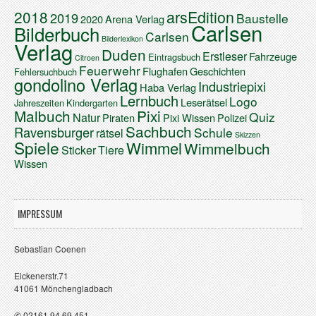
arsEdition
2018
2019
Baustelle
2020
Arena Verlag
Carlsen
Bilderbuch
Carlsen
Bilderlexikon
Verlag
Duden
Erstleser
Fahrzeuge
Eintragsbuch
Citroen
Feuerwehr
Flughafen
Geschichten
Fehlersuchbuch
gondolino Verlag
Industriepixi
Haba Verlag
Lernbuch
Logo
Leserätsel
Jahreszeiten
Kindergarten
Malbuch
Pixi
Quiz
Natur
Piraten
Pixi Wissen
Polizei
Sachbuch
Ravensburger
Schule
rätsel
Skizzen
Spiele
Wimmel
Wimmelbuch
Sticker
Tiere
Wissen
IMPRESSUM
Sebastian Coenen
Eickenerstr.71
41061 Mönchengladbach
✆ 02161 94 69 451