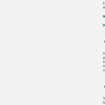
E
W
I
D
A
g
S
S
U
T
f