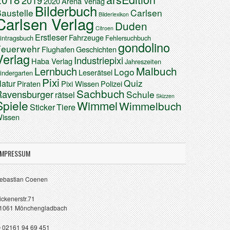
2019
2020
Arena Verlag
Bilderbuch
austelle
Carlsen
Bilderlexikon
Carlsen Verlag
Duden
Citroen
Erstleser
Fahrzeuge
intragsbuch
Fehlersuchbuch
gondolino
Feuerwehr
Flughafen
Geschichten
Verlag
Industriepixi
Haba Verlag
Jahreszeiten
Malbuch
Lernbuch
Logo
Leserätsel
indergarten
Pixi
Quiz
atur
Piraten
Pixi Wissen
Polizei
Sachbuch
Ravensburger
Schule
rätsel
Skizzen
Spiele
Wimmel
Wimmelbuch
Sticker
Tiere
issen
IMPRESSUM
ebastian Coenen
ickenerstr.71
1061 Mönchengladbach
 02161 94 69 451