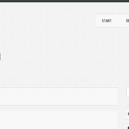
START
Ü
n