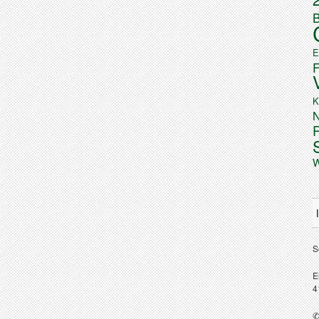
B
E
K
N
W
S
E
4
✆