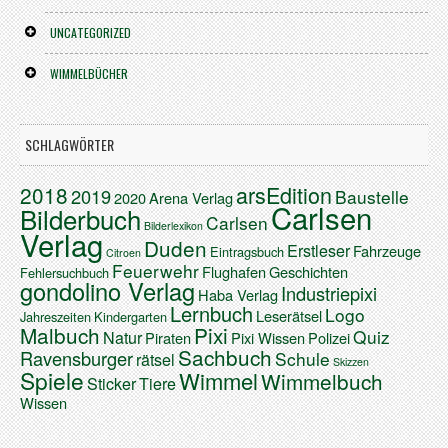
UNCATEGORIZED
WIMMELBÜCHER
SCHLAGWÖRTER
arsEdition
2018
2019
Baustelle
2020
Arena Verlag
Carlsen
Bilderbuch
Carlsen
Bilderlexikon
Verlag
Duden
Erstleser
Fahrzeuge
Eintragsbuch
Citroen
Feuerwehr
Flughafen
Geschichten
Fehlersuchbuch
gondolino Verlag
Industriepixi
Haba Verlag
Lernbuch
Logo
Leserätsel
Jahreszeiten
Kindergarten
Malbuch
Pixi
Quiz
Natur
Piraten
Pixi Wissen
Polizei
Sachbuch
Ravensburger
Schule
rätsel
Skizzen
Spiele
Wimmel
Wimmelbuch
Sticker
Tiere
Wissen