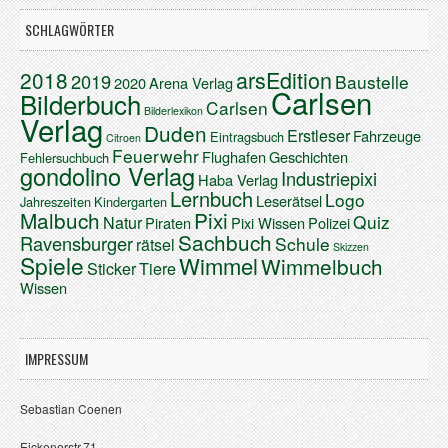
SCHLAGWÖRTER
arsEdition
2018
2019
Baustelle
2020
Arena Verlag
Carlsen
Bilderbuch
Carlsen
Bilderlexikon
Verlag
Duden
Erstleser
Fahrzeuge
Eintragsbuch
Citroen
Feuerwehr
Flughafen
Geschichten
Fehlersuchbuch
gondolino Verlag
Industriepixi
Haba Verlag
Lernbuch
Logo
Leserätsel
Jahreszeiten
Kindergarten
Malbuch
Pixi
Quiz
Natur
Piraten
Pixi Wissen
Polizei
Sachbuch
Ravensburger
Schule
rätsel
Skizzen
Spiele
Wimmel
Wimmelbuch
Sticker
Tiere
Wissen
IMPRESSUM
Sebastian Coenen
Eickenerstr.71