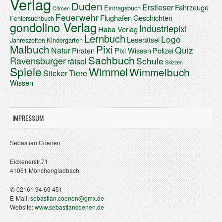
Verlag
Duden
Erstleser
Fahrzeuge
Eintragsbuch
Citroen
Feuerwehr
Flughafen
Geschichten
Fehlersuchbuch
gondolino Verlag
Industriepixi
Haba Verlag
Lernbuch
Logo
Leserätsel
Jahreszeiten
Kindergarten
Malbuch
Pixi
Quiz
Natur
Piraten
Pixi Wissen
Polizei
Sachbuch
Ravensburger
Schule
rätsel
Skizzen
Spiele
Wimmel
Wimmelbuch
Sticker
Tiere
Wissen
IMPRESSUM
Sebastian Coenen
Eickenerstr.71
41061 Mönchengladbach
✆ 02161 94 69 451
E-Mail:
sebastian.coenen@gmx.de
Website:
www.sebastiancoenen.de