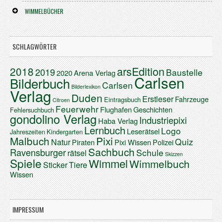
WIMMELBÜCHER
SCHLAGWÖRTER
arsEdition
2018
2019
Baustelle
2020
Arena Verlag
Carlsen
Bilderbuch
Carlsen
Bilderlexikon
Verlag
Duden
Erstleser
Fahrzeuge
Eintragsbuch
Citroen
Feuerwehr
Flughafen
Geschichten
Fehlersuchbuch
gondolino Verlag
Industriepixi
Haba Verlag
Lernbuch
Logo
Leserätsel
Jahreszeiten
Kindergarten
Malbuch
Pixi
Quiz
Natur
Piraten
Pixi Wissen
Polizei
Sachbuch
Ravensburger
Schule
rätsel
Skizzen
Spiele
Wimmel
Wimmelbuch
Sticker
Tiere
Wissen
IMPRESSUM