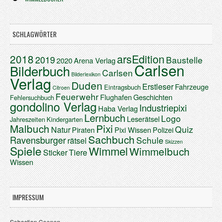
SCHLAGWÖRTER
arsEdition
2018
2019
Baustelle
2020
Arena Verlag
Carlsen
Bilderbuch
Carlsen
Bilderlexikon
Verlag
Duden
Erstleser
Fahrzeuge
Eintragsbuch
Citroen
Feuerwehr
Flughafen
Geschichten
Fehlersuchbuch
gondolino Verlag
Industriepixi
Haba Verlag
Lernbuch
Logo
Leserätsel
Jahreszeiten
Kindergarten
Malbuch
Pixi
Quiz
Natur
Piraten
Pixi Wissen
Polizei
Sachbuch
Ravensburger
Schule
rätsel
Skizzen
Spiele
Wimmel
Wimmelbuch
Sticker
Tiere
Wissen
IMPRESSUM
Sebastian Coenen