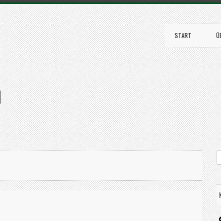
START
Ü
n