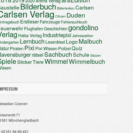
2019
2020
Arena Verlag
Bilderbuch
austelle
Carlsen
Bilderlexikon
Carlsen Verlag
Duden
Citroen
Erstleser
Fahrzeuge
intragsbuch
Fehlersuchbuch
gondolino
Feuerwehr
Flughafen
Geschichten
Verlag
Industriepixi
Haba Verlag
Jahreszeiten
Malbuch
Lernbuch
Logo
Leserätsel
indergarten
Pixi
Quiz
atur
Piraten
Pixi Wissen
Polizei
Sachbuch
Ravensburger
Schule
rätsel
Skizzen
Spiele
Wimmel
Wimmelbuch
Sticker
Tiere
issen
IMPRESSUM
ebastian Coenen
ickenerstr.71
1061 Mönchengladbach
 02161 94 69 451