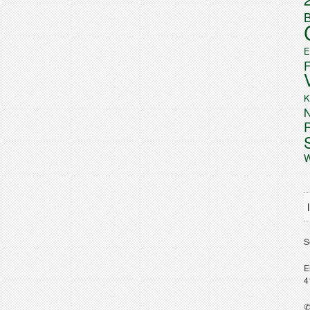
B
E
K
N
W
S
E
4
✆