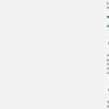
E
W
I
D
A
g
S
S
U
T
f