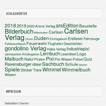
SCHLAGWÖRTER
arsEdition
2018
2019
Baustelle
2020
Arena Verlag
Carlsen
Bilderbuch
Carlsen
Bilderlexikon
Verlag
Duden
Erstleser
Fahrzeuge
Eintragsbuch
Citroen
Feuerwehr
Flughafen
Geschichten
Fehlersuchbuch
gondolino Verlag
Industriepixi
Haba Verlag
Lernbuch
Logo
Leserätsel
Jahreszeiten
Kindergarten
Malbuch
Pixi
Quiz
Natur
Piraten
Pixi Wissen
Polizei
Sachbuch
Ravensburger
Schule
rätsel
Skizzen
Spiele
Wimmel
Wimmelbuch
Sticker
Tiere
Wissen
IMPRESSUM
Sebastian Coenen