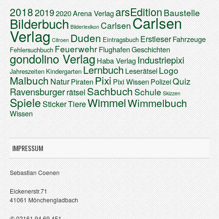
arsEdition
2018
2019
Baustelle
2020
Arena Verlag
Carlsen
Bilderbuch
Carlsen
Bilderlexikon
Verlag
Duden
Erstleser
Fahrzeuge
Eintragsbuch
Citroen
Feuerwehr
Flughafen
Geschichten
Fehlersuchbuch
gondolino Verlag
Industriepixi
Haba Verlag
Lernbuch
Logo
Leserätsel
Jahreszeiten
Kindergarten
Malbuch
Pixi
Quiz
Natur
Piraten
Pixi Wissen
Polizei
Sachbuch
Ravensburger
Schule
rätsel
Skizzen
Spiele
Wimmel
Wimmelbuch
Sticker
Tiere
Wissen
IMPRESSUM
Sebastian Coenen
Eickenerstr.71
41061 Mönchengladbach
✆ 02161 94 69 451