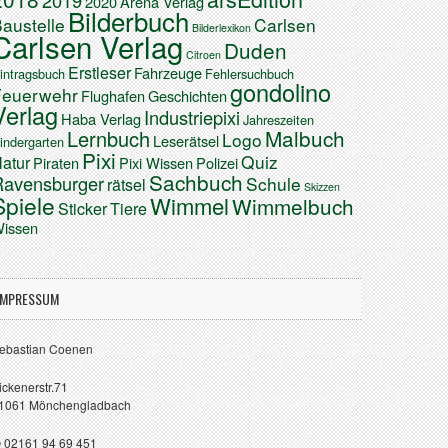
2019
2020
Arena Verlag
Bilderbuch
austelle
Carlsen
Bilderlexikon
Carlsen Verlag
Duden
Citroen
Erstleser
Fahrzeuge
intragsbuch
Fehlersuchbuch
gondolino
Feuerwehr
Flughafen
Geschichten
Verlag
Industriepixi
Haba Verlag
Jahreszeiten
Malbuch
Lernbuch
Logo
Leserätsel
indergarten
Pixi
Quiz
atur
Piraten
Pixi Wissen
Polizei
Sachbuch
Ravensburger
Schule
rätsel
Skizzen
Spiele
Wimmel
Wimmelbuch
Sticker
Tiere
issen
IMPRESSUM
ebastian Coenen
ickenerstr.71
1061 Mönchengladbach
 02161 94 69 451