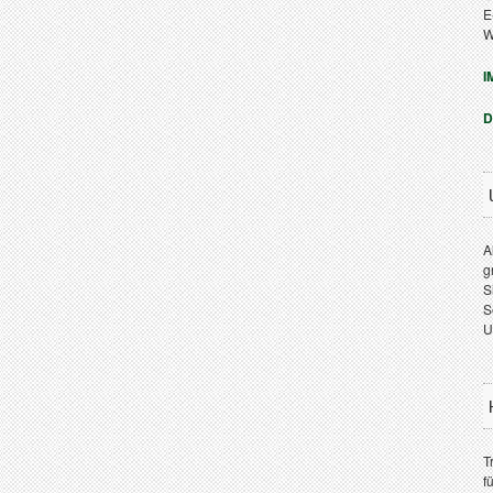
E
W
I
D
A
g
S
S
U
T
f