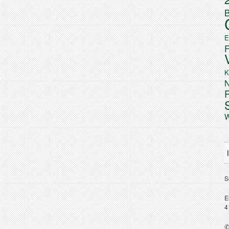
B
E
K
N
W
S
E
4
✆