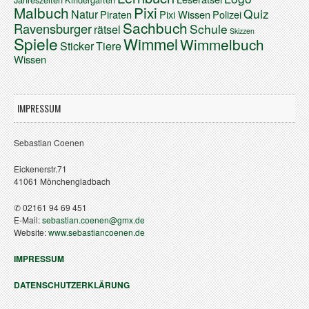
Malbuch
Pixi
Quiz
Natur
Piraten
Pixi Wissen
Polizei
Sachbuch
Ravensburger
Schule
rätsel
Skizzen
Spiele
Wimmel
Wimmelbuch
Sticker
Tiere
Wissen
IMPRESSUM
Sebastian Coenen
Eickenerstr.71
41061 Mönchengladbach
✆ 02161 94 69 451
E-Mail:
sebastian.coenen@gmx.de
Website:
www.sebastiancoenen.de
IMPRESSUM
DATENSCHUTZERKLÄRUNG