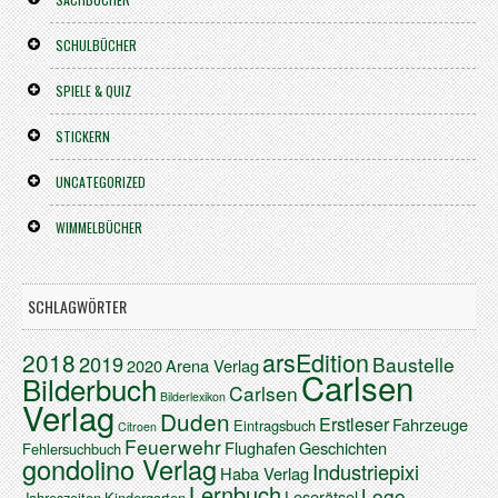
SCHULBÜCHER
SPIELE & QUIZ
STICKERN
UNCATEGORIZED
WIMMELBÜCHER
SCHLAGWÖRTER
arsEdition
2018
2019
Baustelle
2020
Arena Verlag
Carlsen
Bilderbuch
Carlsen
Bilderlexikon
Verlag
Duden
Erstleser
Fahrzeuge
Eintragsbuch
Citroen
Feuerwehr
Flughafen
Geschichten
Fehlersuchbuch
gondolino Verlag
Industriepixi
Haba Verlag
Lernbuch
Logo
Leserätsel
Jahreszeiten
Kindergarten