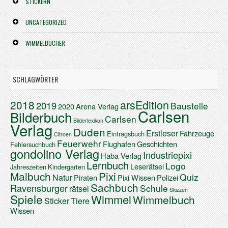
STICKERN
UNCATEGORIZED
WIMMELBÜCHER
SCHLAGWÖRTER
arsEdition
2018
2019
Baustelle
2020
Arena Verlag
Carlsen
Bilderbuch
Carlsen
Bilderlexikon
Verlag
Duden
Erstleser
Fahrzeuge
Eintragsbuch
Citroen
Feuerwehr
Flughafen
Geschichten
Fehlersuchbuch
gondolino Verlag
Industriepixi
Haba Verlag
Lernbuch
Logo
Leserätsel
Jahreszeiten
Kindergarten
Malbuch
Pixi
Quiz
Natur
Piraten
Pixi Wissen
Polizei
Sachbuch
Ravensburger
Schule
rätsel
Skizzen
Spiele
Wimmel
Wimmelbuch
Sticker
Tiere
Wissen