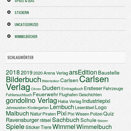
SPIELE & QUIZ
STICKERN
UNCATEGORIZED
WIMMELBÜCHER
SCHLAGWÖRTER
arsEdition
2018
2019
Baustelle
2020
Arena Verlag
Carlsen
Bilderbuch
Carlsen
Bilderlexikon
Verlag
Duden
Erstleser
Fahrzeuge
Eintragsbuch
Citroen
Feuerwehr
Flughafen
Geschichten
Fehlersuchbuch
gondolino Verlag
Industriepixi
Haba Verlag
Lernbuch
Logo
Leserätsel
Jahreszeiten
Kindergarten
Malbuch
Pixi
Quiz
Natur
Piraten
Pixi Wissen
Polizei
Sachbuch
Ravensburger
Schule
rätsel
Skizzen
Spiele
Wimmel
Wimmelbuch
Sticker
Tiere