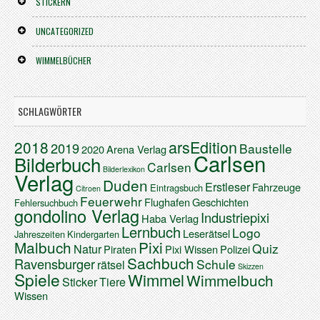
STICKERN
UNCATEGORIZED
WIMMELBÜCHER
SCHLAGWÖRTER
arsEdition
2018
2019
Baustelle
2020
Arena Verlag
Carlsen
Bilderbuch
Carlsen
Bilderlexikon
Verlag
Duden
Erstleser
Fahrzeuge
Eintragsbuch
Citroen
Feuerwehr
Flughafen
Geschichten
Fehlersuchbuch
gondolino Verlag
Industriepixi
Haba Verlag
Lernbuch
Logo
Leserätsel
Jahreszeiten
Kindergarten
Malbuch
Pixi
Quiz
Natur
Piraten
Pixi Wissen
Polizei
Sachbuch
Ravensburger
Schule
rätsel
Skizzen
Spiele
Wimmel
Wimmelbuch
Sticker
Tiere
Wissen