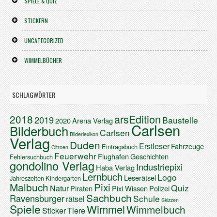
SPIELE & QUIZ
STICKERN
UNCATEGORIZED
WIMMELBÜCHER
SCHLAGWÖRTER
arsEdition
2018
2019
Baustelle
2020
Arena Verlag
Carlsen
Bilderbuch
Carlsen
Bilderlexikon
Verlag
Duden
Erstleser
Fahrzeuge
Eintragsbuch
Citroen
Feuerwehr
Flughafen
Geschichten
Fehlersuchbuch
gondolino Verlag
Industriepixi
Haba Verlag
Lernbuch
Logo
Leserätsel
Jahreszeiten
Kindergarten
Malbuch
Pixi
Quiz
Natur
Piraten
Pixi Wissen
Polizei
Sachbuch
Ravensburger
Schule
rätsel
Skizzen
Spiele
Wimmel
Wimmelbuch
Sticker
Tiere