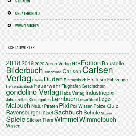
STICKERN
UNCATEGORIZED
WIMMELBÜCHER
SCHLAGWÖRTER
arsEdition
2018
2019
Baustelle
2020
Arena Verlag
Carlsen
Bilderbuch
Carlsen
Bilderlexikon
Verlag
Duden
Erstleser
Fahrzeuge
Eintragsbuch
Citroen
Feuerwehr
Flughafen
Geschichten
Fehlersuchbuch
gondolino Verlag
Industriepixi
Haba Verlag
Lernbuch
Logo
Leserätsel
Jahreszeiten
Kindergarten
Malbuch
Pixi
Quiz
Natur
Piraten
Pixi Wissen
Polizei
Sachbuch
Ravensburger
Schule
rätsel
Skizzen
Spiele
Wimmel
Wimmelbuch
Sticker
Tiere
Wissen