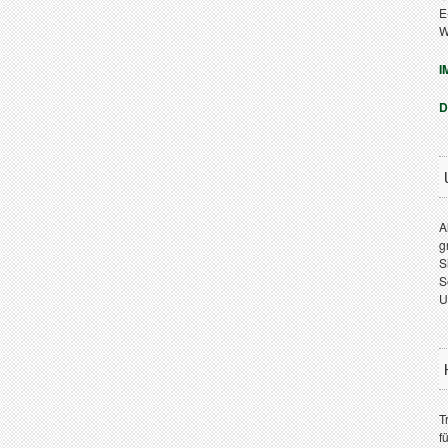
E
W
I
D
A
g
S
S
U
T
f