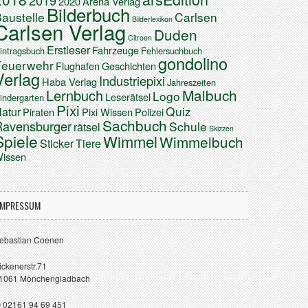
2019
2020
Arena Verlag
Bilderbuch
austelle
Carlsen
Bilderlexikon
Carlsen Verlag
Duden
Citroen
Erstleser
Fahrzeuge
intragsbuch
Fehlersuchbuch
gondolino
Feuerwehr
Flughafen
Geschichten
Verlag
Industriepixi
Haba Verlag
Jahreszeiten
Malbuch
Lernbuch
Logo
Leserätsel
indergarten
Pixi
Quiz
atur
Piraten
Pixi Wissen
Polizei
Sachbuch
Ravensburger
Schule
rätsel
Skizzen
Spiele
Wimmel
Wimmelbuch
Sticker
Tiere
issen
IMPRESSUM
ebastian Coenen
ickenerstr.71
1061 Mönchengladbach
 02161 94 69 451