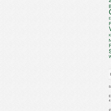
B
E
K
N
W
S
E
4
✆