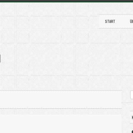
START
Ü
n