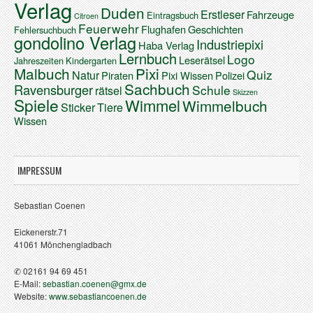
Verlag
Duden
Erstleser
Fahrzeuge
Eintragsbuch
Citroen
Feuerwehr
Flughafen
Geschichten
Fehlersuchbuch
gondolino Verlag
Industriepixi
Haba Verlag
Lernbuch
Logo
Leserätsel
Jahreszeiten
Kindergarten
Malbuch
Pixi
Quiz
Natur
Piraten
Pixi Wissen
Polizei
Sachbuch
Ravensburger
Schule
rätsel
Skizzen
Spiele
Wimmel
Wimmelbuch
Sticker
Tiere
Wissen
IMPRESSUM
Sebastian Coenen
Eickenerstr.71
41061 Mönchengladbach
✆ 02161 94 69 451
E-Mail:
sebastian.coenen@gmx.de
Website:
www.sebastiancoenen.de