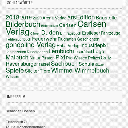
SCHLAGWÖRTER
arsEdition
2018
2019
Baustelle
2020
Arena Verlag
Carlsen
Bilderbuch
Carlsen
Bilderlexikon
Verlag
Duden
Erstleser
Fahrzeuge
Eintragsbuch
Citroen
Feuerwehr
Flughafen
Geschichten
Fehlersuchbuch
gondolino Verlag
Industriepixi
Haba Verlag
Lernbuch
Logo
Leserätsel
Jahreszeiten
Kindergarten
Malbuch
Pixi
Quiz
Natur
Piraten
Pixi Wissen
Polizei
Sachbuch
Ravensburger
Schule
rätsel
Skizzen
Spiele
Wimmel
Wimmelbuch
Sticker
Tiere
Wissen
IMPRESSUM
Sebastian Coenen
Eickenerstr.71
41061 Mönchengladbach