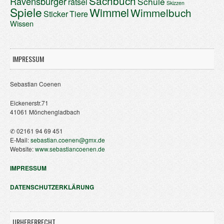
Sachbuch
Ravensburger
Schule
rätsel
Skizzen
Spiele
Wimmel
Wimmelbuch
Sticker
Tiere
Wissen
IMPRESSUM
Sebastian Coenen
Eickenerstr.71
41061 Mönchengladbach
✆ 02161 94 69 451
E-Mail:
sebastian.coenen@gmx.de
Website:
www.sebastiancoenen.de
IMPRESSUM
DATENSCHUTZERKLÄRUNG
URHEBERRECHT