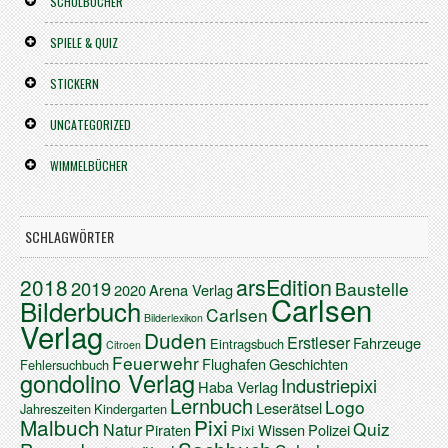
SCHULBÜCHER
SPIELE & QUIZ
STICKERN
UNCATEGORIZED
WIMMELBÜCHER
SCHLAGWÖRTER
arsEdition
2018
2019
Baustelle
2020
Arena Verlag
Carlsen
Bilderbuch
Carlsen
Bilderlexikon
Verlag
Duden
Erstleser
Fahrzeuge
Eintragsbuch
Citroen
Feuerwehr
Flughafen
Geschichten
Fehlersuchbuch
gondolino Verlag
Industriepixi
Haba Verlag
Lernbuch
Logo
Leserätsel
Jahreszeiten
Kindergarten
Malbuch
Pixi
Quiz
Natur
Piraten
Pixi Wissen
Polizei