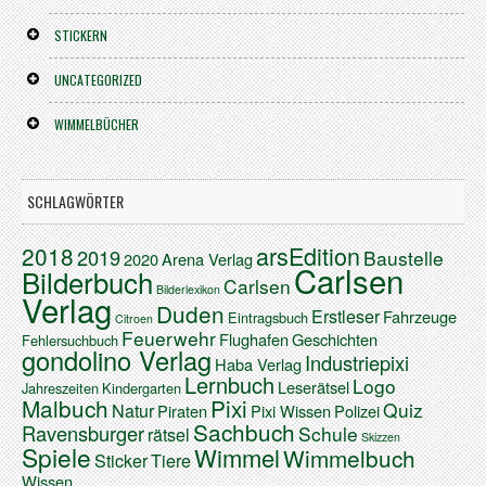
STICKERN
UNCATEGORIZED
WIMMELBÜCHER
SCHLAGWÖRTER
arsEdition
2018
2019
Baustelle
2020
Arena Verlag
Carlsen
Bilderbuch
Carlsen
Bilderlexikon
Verlag
Duden
Erstleser
Fahrzeuge
Eintragsbuch
Citroen
Feuerwehr
Flughafen
Geschichten
Fehlersuchbuch
gondolino Verlag
Industriepixi
Haba Verlag
Lernbuch
Logo
Leserätsel
Jahreszeiten
Kindergarten
Malbuch
Pixi
Quiz
Natur
Piraten
Pixi Wissen
Polizei
Sachbuch
Ravensburger
Schule
rätsel
Skizzen
Spiele
Wimmel
Wimmelbuch
Sticker
Tiere
Wissen