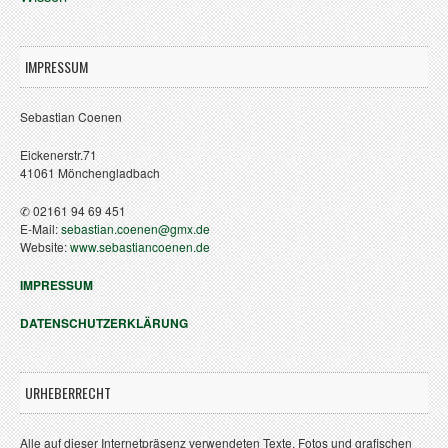
IMPRESSUM
Sebastian Coenen
Eickenerstr.71
41061 Mönchengladbach
✆ 02161 94 69 451
E-Mail:
sebastian.coenen@gmx.de
Website:
www.sebastiancoenen.de
IMPRESSUM
DATENSCHUTZERKLÄRUNG
URHEBERRECHT
Alle auf dieser Internetpräsenz verwendeten Texte, Fotos und grafischen