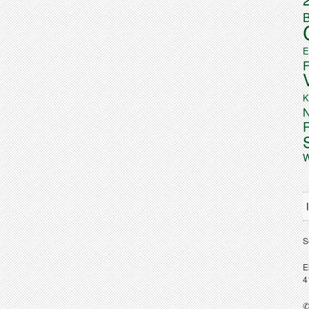
B
E
K
N
W
S
E
4
✆