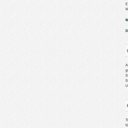
E
W
I
D
A
g
S
S
U
T
f