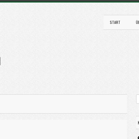
START
Ü
n