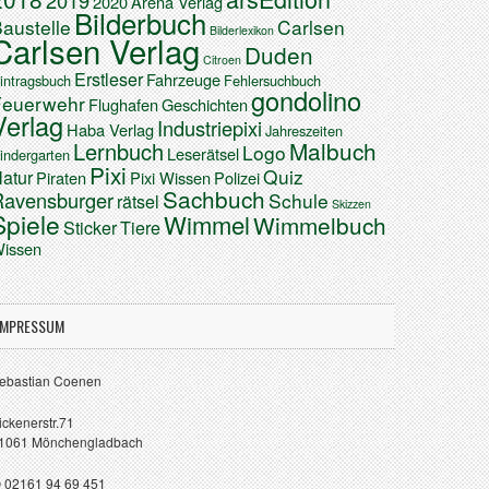
2019
2020
Arena Verlag
Bilderbuch
austelle
Carlsen
Bilderlexikon
Carlsen Verlag
Duden
Citroen
Erstleser
Fahrzeuge
intragsbuch
Fehlersuchbuch
gondolino
Feuerwehr
Flughafen
Geschichten
Verlag
Industriepixi
Haba Verlag
Jahreszeiten
Malbuch
Lernbuch
Logo
Leserätsel
indergarten
Pixi
Quiz
atur
Piraten
Pixi Wissen
Polizei
Sachbuch
Ravensburger
Schule
rätsel
Skizzen
Spiele
Wimmel
Wimmelbuch
Sticker
Tiere
issen
IMPRESSUM
ebastian Coenen
ickenerstr.71
1061 Mönchengladbach
 02161 94 69 451