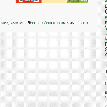
B
E
Duden
,
Leserätsel
BILDERBÜCHER
,
LERN- & MALBÜCHER
K
N
W
S
E
4
✆