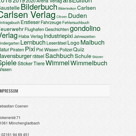
2019
2020
Arena Verlag
Bilderbuch
austelle
Carlsen
Bilderlexikon
Carlsen Verlag
Duden
Citroen
Erstleser
Fahrzeuge
intragsbuch
Fehlersuchbuch
gondolino
Feuerwehr
Flughafen
Geschichten
Verlag
Industriepixi
Haba Verlag
Jahreszeiten
Malbuch
Lernbuch
Logo
Leserätsel
indergarten
Pixi
Quiz
atur
Piraten
Pixi Wissen
Polizei
Sachbuch
Ravensburger
Schule
rätsel
Skizzen
Spiele
Wimmel
Wimmelbuch
Sticker
Tiere
issen
IMPRESSUM
ebastian Coenen
ickenerstr.71
1061 Mönchengladbach
 02161 94 69 451