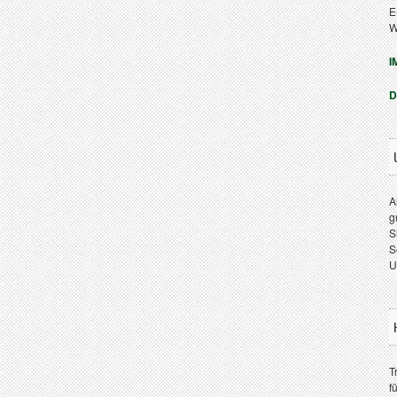
E
W
I
D
A
g
S
S
U
T
f