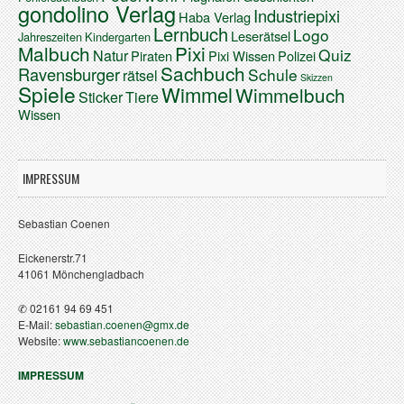
gondolino Verlag
Industriepixi
Haba Verlag
Lernbuch
Logo
Leserätsel
Jahreszeiten
Kindergarten
Malbuch
Pixi
Quiz
Natur
Piraten
Pixi Wissen
Polizei
Sachbuch
Ravensburger
Schule
rätsel
Skizzen
Spiele
Wimmel
Wimmelbuch
Sticker
Tiere
Wissen
IMPRESSUM
Sebastian Coenen
Eickenerstr.71
41061 Mönchengladbach
✆ 02161 94 69 451
E-Mail:
sebastian.coenen@gmx.de
Website:
www.sebastiancoenen.de
IMPRESSUM