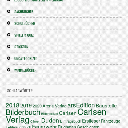
SACHBÜCHER
SCHULBÜCHER
SPIELE & QUIZ
STICKERN
UNCATEGORIZED
WIMMELBÜCHER
SCHLAGWÖRTER
arsEdition
2018
2019
Baustelle
2020
Arena Verlag
Carlsen
Bilderbuch
Carlsen
Bilderlexikon
Verlag
Duden
Erstleser
Fahrzeuge
Eintragsbuch
Citroen
Feuerwehr
Flughafen
Geschichten
Fehlersuchbuch