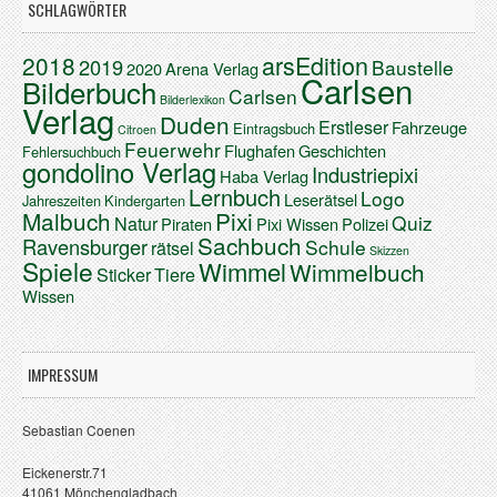
SCHLAGWÖRTER
arsEdition
2018
2019
Baustelle
2020
Arena Verlag
Carlsen
Bilderbuch
Carlsen
Bilderlexikon
Verlag
Duden
Erstleser
Fahrzeuge
Eintragsbuch
Citroen
Feuerwehr
Flughafen
Geschichten
Fehlersuchbuch
gondolino Verlag
Industriepixi
Haba Verlag
Lernbuch
Logo
Leserätsel
Jahreszeiten
Kindergarten
Malbuch
Pixi
Quiz
Natur
Piraten
Pixi Wissen
Polizei
Sachbuch
Ravensburger
Schule
rätsel
Skizzen
Spiele
Wimmel
Wimmelbuch
Sticker
Tiere
Wissen
IMPRESSUM
Sebastian Coenen
Eickenerstr.71
41061 Mönchengladbach