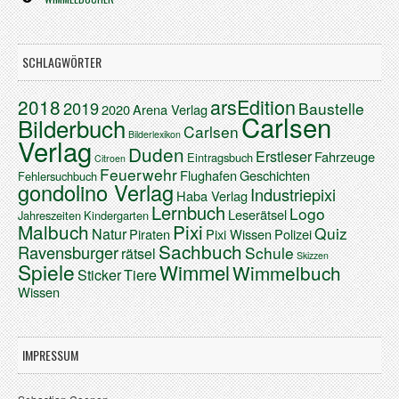
SCHLAGWÖRTER
arsEdition
2018
2019
Baustelle
2020
Arena Verlag
Carlsen
Bilderbuch
Carlsen
Bilderlexikon
Verlag
Duden
Erstleser
Fahrzeuge
Eintragsbuch
Citroen
Feuerwehr
Flughafen
Geschichten
Fehlersuchbuch
gondolino Verlag
Industriepixi
Haba Verlag
Lernbuch
Logo
Leserätsel
Jahreszeiten
Kindergarten
Malbuch
Pixi
Quiz
Natur
Piraten
Pixi Wissen
Polizei
Sachbuch
Ravensburger
Schule
rätsel
Skizzen
Spiele
Wimmel
Wimmelbuch
Sticker
Tiere
Wissen
IMPRESSUM