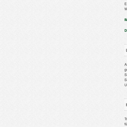
E
W
I
D
A
g
S
S
U
T
f