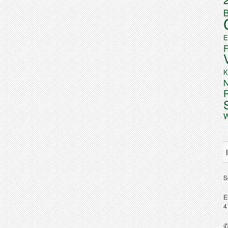
B
E
K
N
W
S
E
4
✆