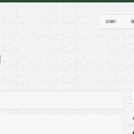
START
Ü
n