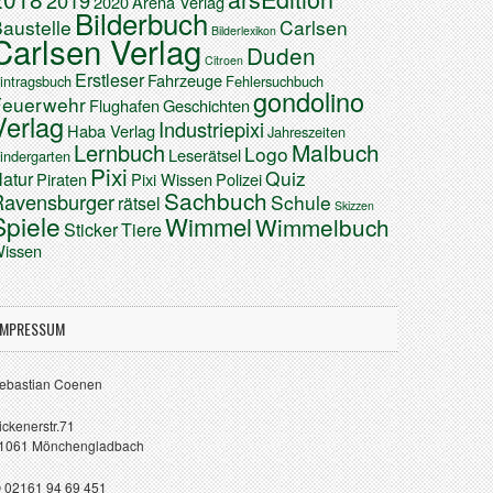
2019
2020
Arena Verlag
Bilderbuch
austelle
Carlsen
Bilderlexikon
Carlsen Verlag
Duden
Citroen
Erstleser
Fahrzeuge
intragsbuch
Fehlersuchbuch
gondolino
Feuerwehr
Flughafen
Geschichten
Verlag
Industriepixi
Haba Verlag
Jahreszeiten
Malbuch
Lernbuch
Logo
Leserätsel
indergarten
Pixi
Quiz
atur
Piraten
Pixi Wissen
Polizei
Sachbuch
Ravensburger
Schule
rätsel
Skizzen
Spiele
Wimmel
Wimmelbuch
Sticker
Tiere
issen
IMPRESSUM
ebastian Coenen
ickenerstr.71
1061 Mönchengladbach
 02161 94 69 451