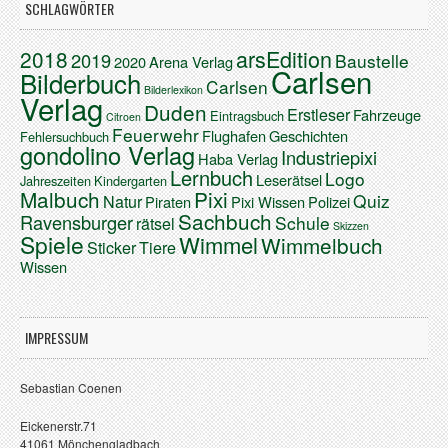
SCHLAGWÖRTER
arsEdition
2018
2019
Baustelle
2020
Arena Verlag
Carlsen
Bilderbuch
Carlsen
Bilderlexikon
Verlag
Duden
Erstleser
Fahrzeuge
Eintragsbuch
Citroen
Feuerwehr
Flughafen
Geschichten
Fehlersuchbuch
gondolino Verlag
Industriepixi
Haba Verlag
Lernbuch
Logo
Leserätsel
Jahreszeiten
Kindergarten
Malbuch
Pixi
Quiz
Natur
Piraten
Pixi Wissen
Polizei
Sachbuch
Ravensburger
Schule
rätsel
Skizzen
Spiele
Wimmel
Wimmelbuch
Sticker
Tiere
Wissen
IMPRESSUM
Sebastian Coenen
Eickenerstr.71
41061 Mönchengladbach