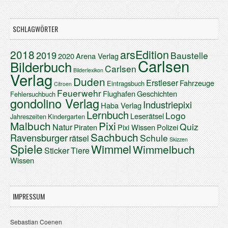
SCHLAGWÖRTER
arsEdition
2018
2019
Baustelle
2020
Arena Verlag
Carlsen
Bilderbuch
Carlsen
Bilderlexikon
Verlag
Duden
Erstleser
Fahrzeuge
Eintragsbuch
Citroen
Feuerwehr
Flughafen
Geschichten
Fehlersuchbuch
gondolino Verlag
Industriepixi
Haba Verlag
Lernbuch
Logo
Leserätsel
Jahreszeiten
Kindergarten
Malbuch
Pixi
Quiz
Natur
Piraten
Pixi Wissen
Polizei
Sachbuch
Ravensburger
Schule
rätsel
Skizzen
Spiele
Wimmel
Wimmelbuch
Sticker
Tiere
Wissen
IMPRESSUM
Sebastian Coenen