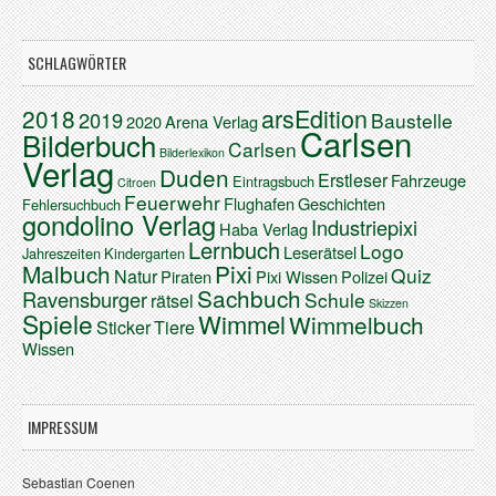
SCHLAGWÖRTER
arsEdition
2018
2019
Baustelle
2020
Arena Verlag
Carlsen
Bilderbuch
Carlsen
Bilderlexikon
Verlag
Duden
Erstleser
Fahrzeuge
Eintragsbuch
Citroen
Feuerwehr
Flughafen
Geschichten
Fehlersuchbuch
gondolino Verlag
Industriepixi
Haba Verlag
Lernbuch
Logo
Leserätsel
Jahreszeiten
Kindergarten
Malbuch
Pixi
Quiz
Natur
Piraten
Pixi Wissen
Polizei
Sachbuch
Ravensburger
Schule
rätsel
Skizzen
Spiele
Wimmel
Wimmelbuch
Sticker
Tiere
Wissen
IMPRESSUM
Sebastian Coenen