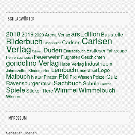
SCHLAGWÖRTER
arsEdition
2018
2019
Baustelle
2020
Arena Verlag
Carlsen
Bilderbuch
Carlsen
Bilderlexikon
Verlag
Duden
Erstleser
Fahrzeuge
Eintragsbuch
Citroen
Feuerwehr
Flughafen
Geschichten
Fehlersuchbuch
gondolino Verlag
Industriepixi
Haba Verlag
Lernbuch
Logo
Leserätsel
Jahreszeiten
Kindergarten
Malbuch
Pixi
Quiz
Natur
Piraten
Pixi Wissen
Polizei
Sachbuch
Ravensburger
Schule
rätsel
Skizzen
Spiele
Wimmel
Wimmelbuch
Sticker
Tiere
Wissen
IMPRESSUM
Sebastian Coenen