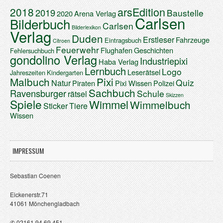
arsEdition
2018
2019
Baustelle
2020
Arena Verlag
Carlsen
Bilderbuch
Carlsen
Bilderlexikon
Verlag
Duden
Erstleser
Fahrzeuge
Eintragsbuch
Citroen
Feuerwehr
Flughafen
Geschichten
Fehlersuchbuch
gondolino Verlag
Industriepixi
Haba Verlag
Lernbuch
Logo
Leserätsel
Jahreszeiten
Kindergarten
Malbuch
Pixi
Quiz
Natur
Piraten
Pixi Wissen
Polizei
Sachbuch
Ravensburger
Schule
rätsel
Skizzen
Spiele
Wimmel
Wimmelbuch
Sticker
Tiere
Wissen
IMPRESSUM
Sebastian Coenen
Eickenerstr.71
41061 Mönchengladbach
✆ 02161 94 69 451