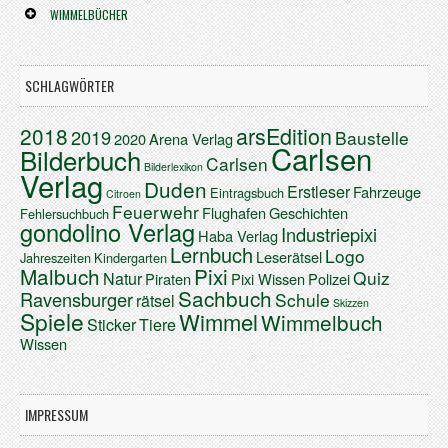
WIMMELBÜCHER
SCHLAGWÖRTER
arsEdition
2018
2019
Baustelle
2020
Arena Verlag
Carlsen
Bilderbuch
Carlsen
Bilderlexikon
Verlag
Duden
Erstleser
Fahrzeuge
Eintragsbuch
Citroen
Feuerwehr
Flughafen
Geschichten
Fehlersuchbuch
gondolino Verlag
Industriepixi
Haba Verlag
Lernbuch
Logo
Leserätsel
Jahreszeiten
Kindergarten
Malbuch
Pixi
Quiz
Natur
Piraten
Pixi Wissen
Polizei
Sachbuch
Ravensburger
Schule
rätsel
Skizzen
Spiele
Wimmel
Wimmelbuch
Sticker
Tiere
Wissen
IMPRESSUM