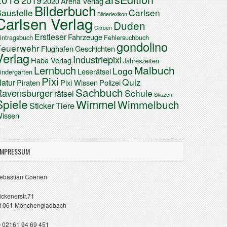
2019
2020
Arena Verlag
Bilderbuch
austelle
Carlsen
Bilderlexikon
Carlsen Verlag
Duden
Citroen
Erstleser
Fahrzeuge
intragsbuch
Fehlersuchbuch
gondolino
Feuerwehr
Flughafen
Geschichten
Verlag
Industriepixi
Haba Verlag
Jahreszeiten
Malbuch
Lernbuch
Logo
Leserätsel
indergarten
Pixi
Quiz
atur
Piraten
Pixi Wissen
Polizei
Sachbuch
Ravensburger
Schule
rätsel
Skizzen
Spiele
Wimmel
Wimmelbuch
Sticker
Tiere
issen
IMPRESSUM
ebastian Coenen
ickenerstr.71
1061 Mönchengladbach
 02161 94 69 451