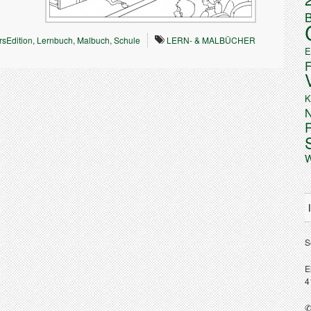
B
rsEdition
,
Lernbuch
,
Malbuch
,
Schule
LERN- & MALBÜCHER
E
K
N
W
S
E
4
✆