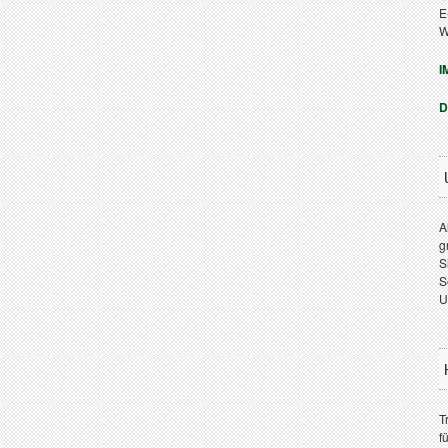
E
W
I
D
A
g
S
S
U
T
f