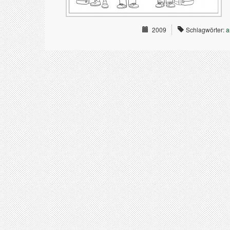
2009
Schlagwörter:
a